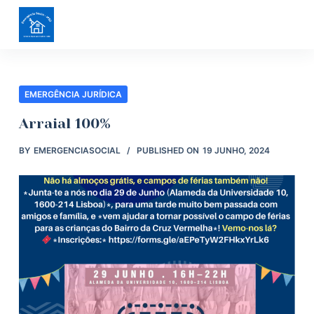
S
k
i
p
t
EMERGÊNCIA JURÍDICA
o
Arraial 100%
c
BY
EMERGENCIASOCIAL
PUBLISHED ON
19 JUNHO, 2024
o
n
t
e
n
t